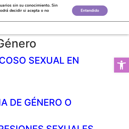
suarios sin su conocimiento.
Sin
Bolsa de Empleo
Boletines
Biblioteca
odrá decidir si acepta o no
Entendido
 Género
Ab
ACOSO SEXUAL EN
IA DE GÉNERO O
GRESIONES SEXUALES