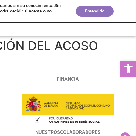
suarios sin su conocimiento.
Sin
Bolsa de Empleo
Boletines
Biblioteca
odrá decidir si acepta o no
Entendido
CIÓN DEL ACOSO
Ab
FINANCIA
NUESTROSCOLABORADORES