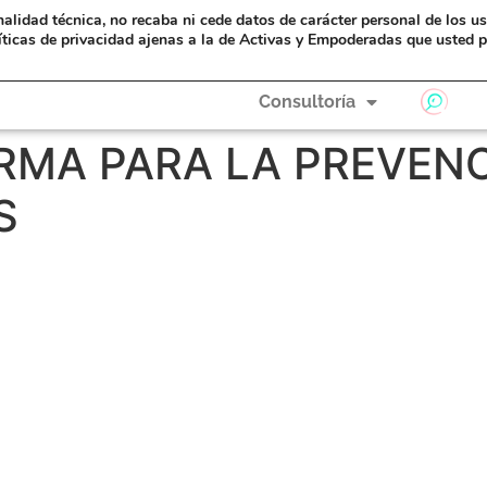
nalidad técnica, no recaba ni cede datos de carácter personal de los u
eAyudas
Formación
A Hombros de Gigantas
íticas de privacidad ajenas a la de Activas y Empoderadas que usted p
Consultoría
RMA PARA LA PREVEN
S