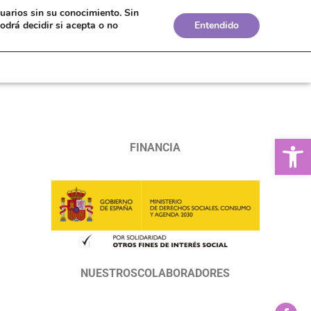
suarios sin su conocimiento.
Sin
Bolsa de Empleo
Boletines
Biblioteca
odrá decidir si acepta o no
Entendido
Ab
FINANCIA
NUESTROSCOLABORADORES