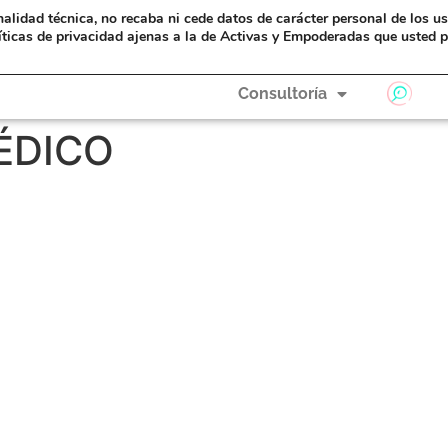
nalidad técnica, no recaba ni cede datos de carácter personal de los u
eAyudas
Formación
A Hombros de Gigantas
íticas de privacidad ajenas a la de Activas y Empoderadas que usted p
Consultoría
ÉDICO