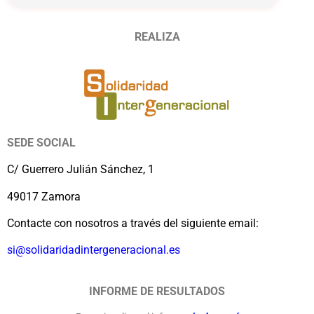
día de trabajo o dos fracciones de
media hora
. El trabajador podrá
ausentarse de su puesto de trabajo
REALIZA
desde su reincorporación después del
permiso de maternidad/paternidad
hasta que el bebé cumpla 9 meses.
Reducción de jornada de trabajo de
media hora
. Si el trabajador quiere
disfrutar del permiso para entrar más
SEDE SOCIAL
tarde o salir antes de la jornada de
C/ Guerrero Julián Sánchez, 1
trabajo, la duración será de sólo media
hora y no de una hora, siempre hasta
49017 Zamora
que el bebé cumpla 9 meses.
Permiso de lactancia acumulada
. Se
Contacte con nosotros a través del siguiente email:
trata de acumular esta hora de
si@solidaridadintergeneracional.es
ausencia para convertirlas en días.
Suele ser la opción preferida por los
progenitores, pero sólo se podrá
INFORME DE RESULTADOS
disfrutar según lo que indique el