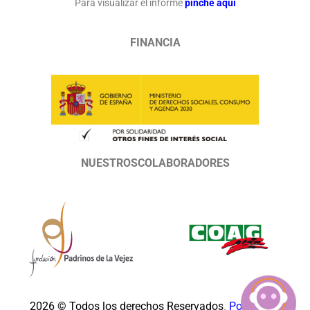
Para visualizar el informe
pinche aquí
convenio, o en su defecto, en función
de lo acordado con la empresa.
FINANCIA
NUESTROSCOLABORADORES
2026 © Todos los derechos Reservados
.
Política de