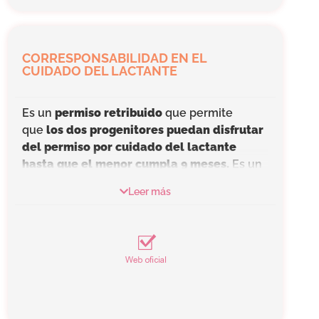
CORRESPONSABILIDAD EN EL
CUIDADO DEL LACTANTE
Es un
permiso retribuido
que permite
que
los dos progenitores puedan disfrutar
del permiso por cuidado del lactante
hasta que el menor cumpla 9 meses.
Es un
derecho de las personas trabajadoras con
Leer más
hijos, ya sean hombres o mujeres,
intransferible.
Consiste en
una hora de ausencia del
trabajo
que puede disfrutarse de tres
formas:
Permiso retribuido de una hora cada