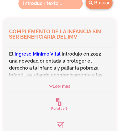
Buscar
COMPLEMENTO DE LA INFANCIA SIN
SER BENEFICIARIA DEL IMV
El
Ingreso Mínimo Vital
introdujo en 2022
una novedad orientada a proteger el
derecho a la infancia y paliar la pobreza
infantil, ayudando económicamente a las
hogares con hijos menores de edad en
Leer más
situación de vulnerabilidad, a través
del
Complemento de ayuda para la
infancia
.
Este complemento se reconoce a las
unidades familiares
beneficiarias del
Ingreso Mínimo Vital
, pero, además, con el