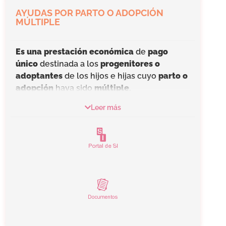
AYUDAS POR PARTO O ADOPCIÓN
MÚLTIPLE
Es una prestación económica
de
pago
único
destinada a los
progenitores o
adoptantes
de los hijos e hijas cuyo
parto o
adopción
haya sido
múltiple
.
Para poder percibir la prestación,
el
Leer más
nacimiento o la formalización de la
adopción debe hacerse producido en
España, y los progenitores o adoptantes
deben
residir legalmente en el país.