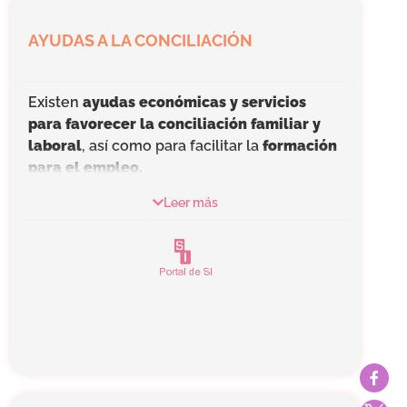
AYUDAS A LA CONCILIACIÓN
Existen
ayudas económicas y servicios
para favorecer la conciliación familiar y
laboral
, así como para facilitar la
formación
para el empleo.
A Las
ayudas a la conciliación familiar y
Leer más
laboral
podrán acceder aquellas familias
que estén trabajando los progenitores, con
el fin de poder compaginar las obligaciones
laborales con las familiares.
A las
ayudas para participar en acciones
formativas para el empleo
tendrán acceso
los progenitores desempleados que tengan
menores a su cargo.