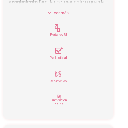
acogimiento
familiar permanente o guarda
con fines de adopción, que tenga
menos de
Leer más
18 años
y esté afectado por una
discapacidad en
un grado igual o superior
al 33%
o
mayor de dicha edad
con un
grado de discapacidad
igual o superior al
65%.