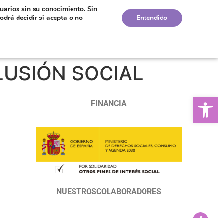
suarios sin su conocimiento.
Sin
Bolsa de Empleo
Boletines
Biblioteca
odrá decidir si acepta o no
Entendido
LUSIÓN SOCIAL
Ab
FINANCIA
NUESTROSCOLABORADORES