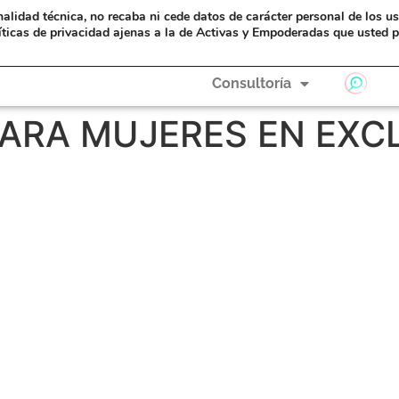
nalidad técnica, no recaba ni cede datos de carácter personal de los u
eAyudas
Formación
A Hombros de Gigantas
íticas de privacidad ajenas a la de Activas y Empoderadas que usted p
Consultoría
PARA MUJERES EN EXC