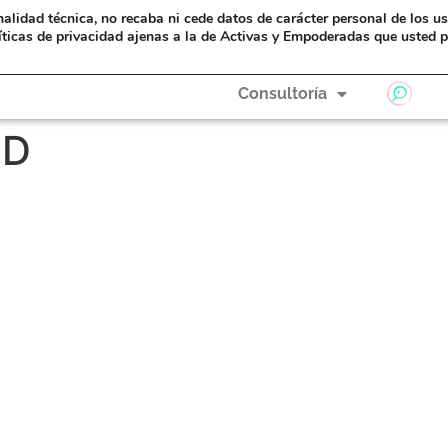
nalidad técnica, no recaba ni cede datos de carácter personal de los u
eAyudas
Formación
A Hombros de Gigantas
íticas de privacidad ajenas a la de Activas y Empoderadas que usted p
Consultoría
UD