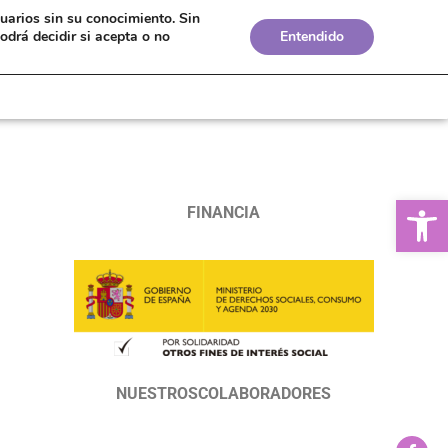
suarios sin su conocimiento.
Sin
Bolsa de Empleo
Boletines
Biblioteca
odrá decidir si acepta o no
Entendido
Ab
FINANCIA
NUESTROSCOLABORADORES