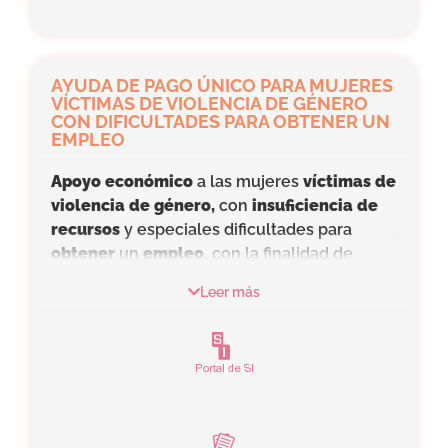
AYUDA DE PAGO ÚNICO PARA MUJERES
VÍCTIMAS DE VIOLENCIA DE GÉNERO
CON DIFICULTADES PARA OBTENER UN
EMPLEO
A
poyo económico
a las mujeres
víctimas de
violencia de género
,
con
insuficiencia de
recursos
y especiales dificultades para
obtener
un
empleo
, con la finalidad de
garantizar sus derechos económicos y
Leer más
facilitar su integración social.
Cada comunidad autónoma dispone de su
propio
proceso de tramitación
.