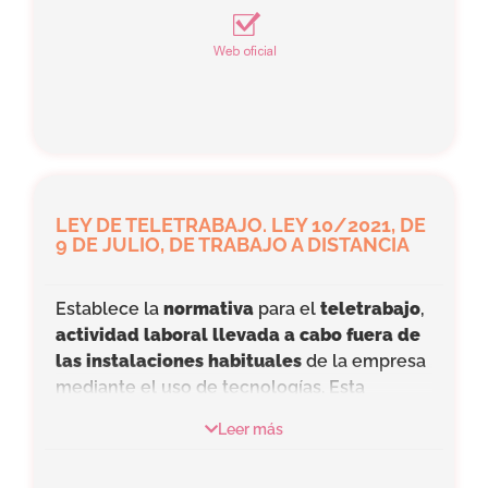
medidas garantizan
seguridad,
prestaciones y derechos iguales al resto
de trabajadoras
.
LEY DE TELETRABAJO. LEY 10/2021, DE
9 DE JULIO, DE TRABAJO A DISTANCIA
Establece la
normativa
para el
teletrabajo
,
actividad laboral llevada a cabo fuera de
las instalaciones habituales
de la empresa
mediante el uso de tecnologías. Esta
modalidad laboral promueve la
conciliación
Leer más
familiar
y la
flexibilidad geográfica.