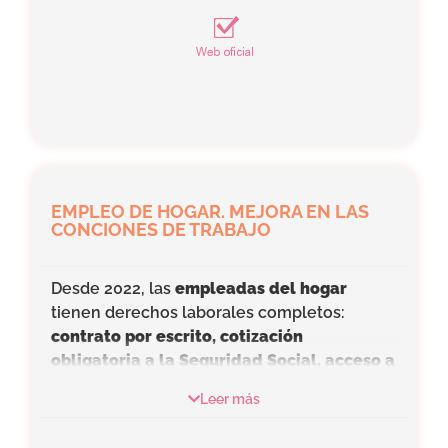
compatibiliza automáticamente como un
complemento obligatorio.
EMPLEO DE HOGAR. MEJORA EN LAS
CONCIONES DE TRABAJO
Desde 2022, las
empleadas del hogar
tienen derechos laborales completos:
contrato por escrito, cotización
obligatoria a la Seguridad Social, acceso a
prestaciones por desempleo, enfermedad,
Leer más
jubilación y maternidad
, y mayor
protección frente al despido
. Estas