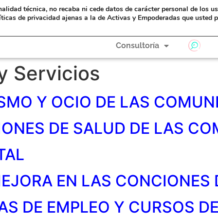
nalidad técnica, no recaba ni cede datos de carácter personal de los u
eAyudas
Formación
A Hombros de Gigantas
íticas de privacidad ajenas a la de Activas y Empoderadas que usted p
Consultoría
y Servicios
SMO Y OCIO DE LAS COMU
IONES DE SALUD DE LAS C
TAL
MEJORA EN LAS CONCIONES 
S DE EMPLEO Y CURSOS DE