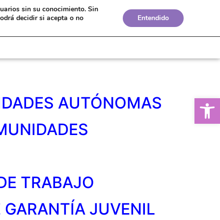
suarios sin su conocimiento.
Sin
Bolsa de Empleo
Boletines
Biblioteca
odrá decidir si acepta o no
Entendido
Ab
NIDADES AUTÓNOMAS
OMUNIDADES
DE TRABAJO
 GARANTÍA JUVENIL