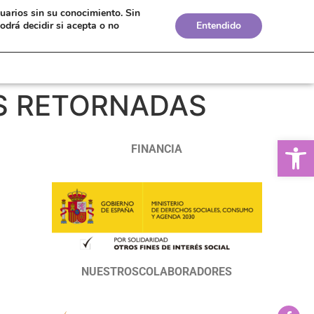
suarios sin su conocimiento.
Sin
Bolsa de Empleo
Boletines
Biblioteca
odrá decidir si acepta o no
Entendido
S RETORNADAS
Ab
FINANCIA
NUESTROSCOLABORADORES