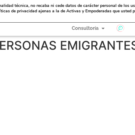
nalidad técnica, no recaba ni cede datos de carácter personal de los u
eAyudas
Formación
A Hombros de Gigantas
íticas de privacidad ajenas a la de Activas y Empoderadas que usted p
Consultoría
 PERSONAS EMIGRANTE