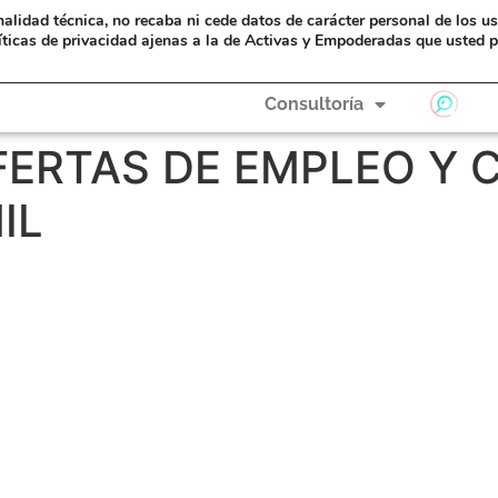
nalidad técnica, no recaba ni cede datos de carácter personal de los u
eAyudas
Formación
A Hombros de Gigantas
íticas de privacidad ajenas a la de Activas y Empoderadas que usted p
Consultoría
ERTAS DE EMPLEO Y 
IL