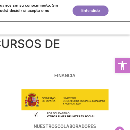
suarios sin su conocimiento.
Sin
Bolsa de Empleo
Boletines
Biblioteca
odrá decidir si acepta o no
Entendido
CURSOS DE
Ab
FINANCIA
NUESTROSCOLABORADORES