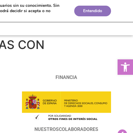
suarios sin su conocimiento.
Sin
Bolsa de Empleo
Boletines
Biblioteca
odrá decidir si acepta o no
Entendido
AS CON
Ab
FINANCIA
NUESTROSCOLABORADORES