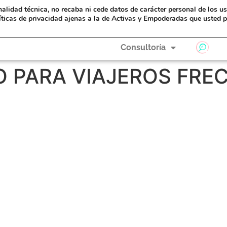
nalidad técnica, no recaba ni cede datos de carácter personal de los u
eAyudas
Formación
A Hombros de Gigantas
íticas de privacidad ajenas a la de Activas y Empoderadas que usted p
Consultoría
 PARA VIAJEROS FRE